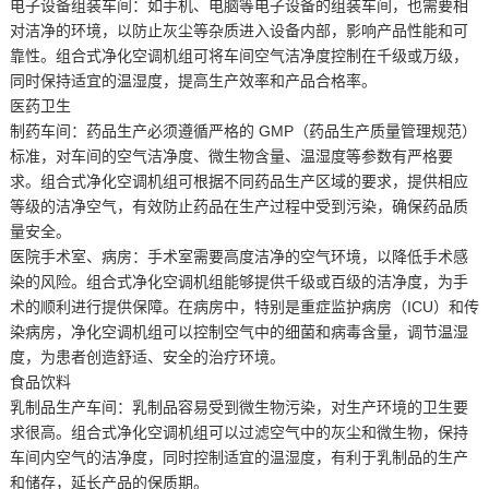
电子设备组装车间：如手机、电脑等电子设备的组装车间，也需要相
对洁净的环境，以防止灰尘等杂质进入设备内部，影响产品性能和可
靠性。组合式净化空调机组可将车间空气洁净度控制在千级或万级，
同时保持适宜的温湿度，提高生产效率和产品合格率。
医药卫生
制药车间：药品生产必须遵循严格的 GMP（药品生产质量管理规范）
标准，对车间的空气洁净度、微生物含量、温湿度等参数有严格要
求。组合式净化空调机组可根据不同药品生产区域的要求，提供相应
等级的洁净空气，有效防止药品在生产过程中受到污染，确保药品质
量安全。
医院手术室、病房：手术室需要高度洁净的空气环境，以降低手术感
染的风险。组合式净化空调机组能够提供千级或百级的洁净度，为手
术的顺利进行提供保障。在病房中，特别是重症监护病房（ICU）和传
染病房，净化空调机组可以控制空气中的细菌和病毒含量，调节温湿
度，为患者创造舒适、安全的治疗环境。
食品饮料
乳制品生产车间：乳制品容易受到微生物污染，对生产环境的卫生要
求很高。组合式净化空调机组可以过滤空气中的灰尘和微生物，保持
车间内空气的洁净度，同时控制适宜的温湿度，有利于乳制品的生产
和储存，延长产品的保质期。